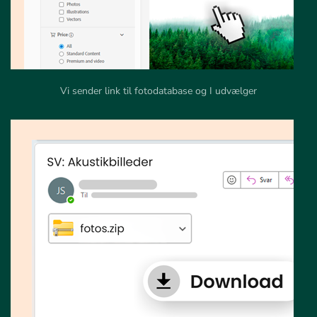
Vi sender link til fotodatabase og I udvælger