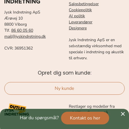
Salgsbetingelser
Cookiepolitik
Jysk Indretning ApS
AI politik
Ærøvej 10
Leverandører
8800 Viborg
Designere
Tlf.
86 60 05 60
mail@jyskindretning.dk
Jysk Indretning ApS er en
selvstændig virksomhed med
CVR: 36951362
speciale i indretning og akustik
til erhverv.
Opret dig som kunde:
Ny kunde
Restlager og modeller fra
×
udstilling. Se mere på
Har du spørgsmål?
Kontakt os her
Facebook OUTLET.