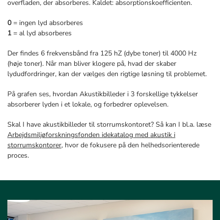
overfladen, der absorberes. Kaldet: absorptionskoefficienten.
0
= ingen lyd absorberes
1
= al lyd absorberes
Der findes 6 frekvensbånd fra 125 hZ (dybe toner) til 4000 Hz
(høje toner). Når man bliver klogere på, hvad der skaber
lydudfordringer, kan der vælges den rigtige løsning til problemet.
På grafen ses, hvordan Akustikbilleder i 3 forskellige tykkelser
absorberer lyden i et lokale, og forbedrer oplevelsen.
Skal I have akustikbilleder til storrumskontoret? Så kan I bl.a. læse
Arbejdsmiljøforskningsfonden idekatalog med akustik i
storrumskontorer,
hvor de fokusere på den helhedsorienterede
proces.